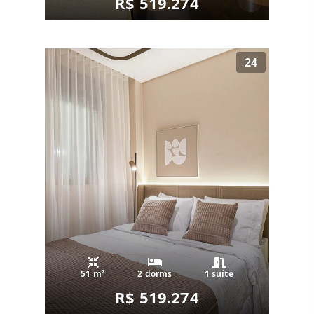
R$ 519.274
24
51 m²
2 dorms
1 suíte
R$ 519.274