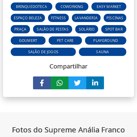
BRINQUEDOTECA
COWORKING
EASY MARKET
ESPAÇO BELEZA
FITNESS
LAVANDERIA
PISCINAS
PRAÇA
SALÃO DE FESTAS
SOLÁRIO
SPOT BAR
GOUMERT
PET CARE
PLAYGROUND
SALÃO DE JOGOS
SAUNA
Compartilhar
Fotos do Supreme Anália Franco