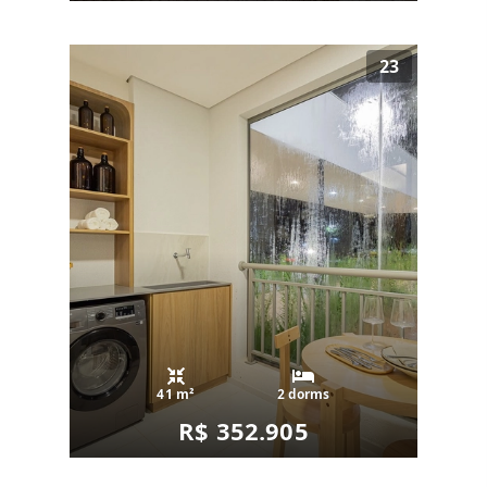
23
41 m²
2 dorms
R$ 352.905